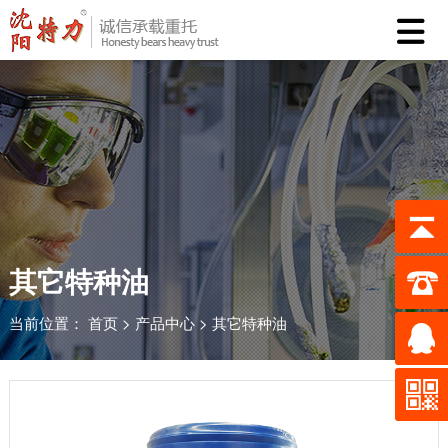
首

页
重
点
产
产
品
技
品
中
术
资
心
服
讯
关
其它特种油
务
中
于
联
当前位置：
首页
>
产品中心
>
其它特种油
心
特
系
力
我
们