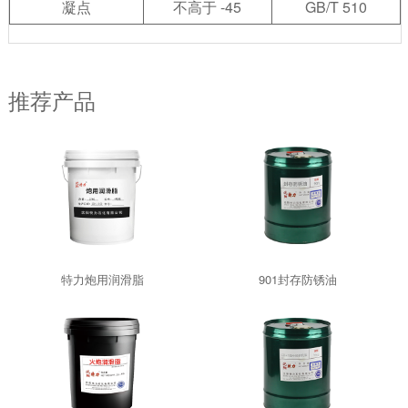
凝点
不高于 -45
GB/T 510
推荐产品
特力炮用润滑脂
901封存防锈油