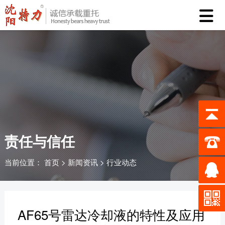
首

页
重
点
产
产
品
技
品
中
术
资
心
服
讯
关
责任与信任
务
中
于
联
当前位置：
首页
>
新闻资讯
>
行业动态
心
特
系
力
我
AF65号雷达冷却液的特性及应用
们